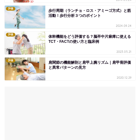
評価
歩行周期（ランチョ・ロス・アミーゴ方式）と筋
活動！歩行分析３つのポイント
2024.09.24
評価
体幹機能をどう評価する？脳卒中片麻痺に使える
TCT・FACTの使い方と臨床例
2023.05.21
評価
肩関節の機能解剖と肩甲上腕リズム｜肩甲骨評価
と異常パターンの見方
2020.12.29