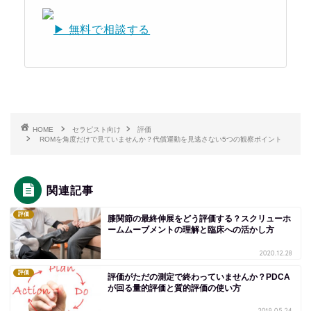
▶ 無料で相談する
HOME
セラピスト向け
評価
ROMを角度だけで見ていませんか？代償運動を見逃さない5つの観察ポイント
関連記事
評価
膝関節の最終伸展をどう評価する？スクリューホ
ームムーブメントの理解と臨床への活かし方
2020.12.28
評価
評価がただの測定で終わっていませんか？PDCA
が回る量的評価と質的評価の使い方
2019.05.24