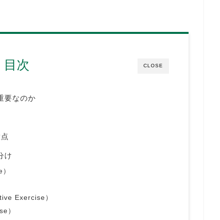
目次
CLOSE
重要なのか
意点
分け
se）
）
ve Exercise）
ise）