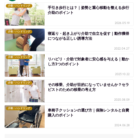
介助・ハンドリング
手引き歩行とは？｜姿勢と重心移動を整える歩行
介助のポイント
2026.05.19
介助・ハンドリング
寝返り・起き上がり介助で自立を促す｜動作獲得
につながる正しい誘導方法
2022.04.27
介助・ハンドリング
リハビリ・介助で対象者に安心感を与える｜動か
し方3つのポイント
2023.10.22
介助・ハンドリング
その移乗、介助が目的になっていませんか？セラ
ピストのための移乗の考え方
2020.08.09
介助・ハンドリング
車椅子クッションの選び方｜保険レンタルと自費
購入のポイント
2024.06.28